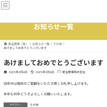
コ
ナ
ン
ビ
テ
ゲ
ン
ー
ツ
シ
お知らせ一覧
へ
ョ
ス
ン
キ
に
ッ
移
新生商事（株）
お知らせ一覧
その他
プ
動
あけましておめでとうございます
あけましておめでとうございます
最
2025年1月6日
2025年1月6日
新生商事株式会社
終
更
旧年中は格別のご愛顧をいただき厚くお礼申し上げます。
新
日
時
本年も何卒どうぞよろしくお願いいたします。
:
その他
カテゴリー