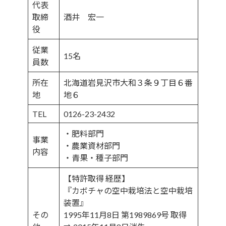
代表
取締
酒井 宏一
役
従業
15名
員数
所在
北海道岩見沢市大和３条９丁目６番
地
地６
TEL
0126-23-2432
・肥料部門
事業
・農業資材部門
内容
・青果・種子部門
【特許取得 経歴】
『カボチャの空中栽培法と空中栽培
装置』
その
1995年11月8日 第1989869号 取得