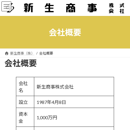
コ
ナ
ン
ビ
テ
ゲ
ン
ー
ツ
シ
会社概要
へ
ョ
ス
ン
キ
に
ッ
移
新生商事（株）
会社概要
プ
動
会社概要
会社
新生商事株式会社
名
設立
1987年4月8日
資本
1,000万円
金