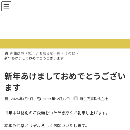
コ
ナ
ン
ビ
テ
ゲ
ン
ー
ツ
シ
お知らせ一覧
へ
ョ
ス
ン
キ
に
ッ
移
新生商事（株）
お知らせ一覧
その他
プ
動
新年あけましておめでとうございます
新年あけましておめでとうござい
ます
最
2026年1月1日
2025年12月19日
新生商事株式会社
終
更
旧年中は格別のご愛顧をいただき厚くお礼申し上げます。
新
日
時
本年も何卒どうぞよろしくお願いいたします。
: